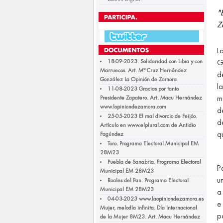
"
Z
L
18-09-2023. Solidaridad con Libia y con
G
Marruecos. Art. Mª Cruz Hernández
d
González La Opinión de Zamora
l
11-08-2023 Gracias por tanto
Presidente Zapatero. Art. Macu Hernández
m
www.lopiniondezamora.com
d
25-05-2023 El mal divorcio de Feijóo.
d
Artículo en www.elplural.com de Antidio
q
Fagúndez
Toro. Programa Electoral Municipal EM
28M23
Puebla de Sanabria. Programa Electoral
P
Municipal EM 28M23
u
Roales del Pan. Programa Electoral
Municipal EM 28M23
a
04-03-2023 www.laopiniondezamora.es
e
Mujer, melodía infinita. Día Internacional
p
de la Mujer 8M23. Art. Macu Hernández