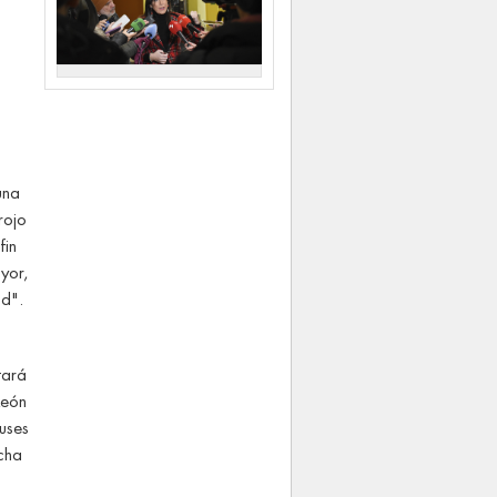
una
rojo
fin
yor,
ad".
tará
León
uses
cha