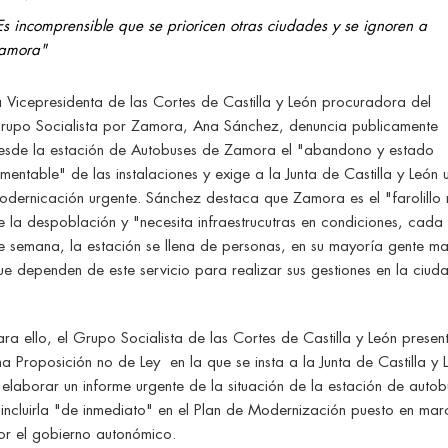
Es incomprensible que se prioricen otras ciudades y se ignoren a
amora"
a Vicepresidenta de las Cortes de Castilla y León procuradora del
rupo Socialista por Zamora, Ana Sánchez, denuncia publicamente
esde la estación de Autobuses de Zamora el "abandono y estado
amentable" de las instalaciones y exige a la Junta de Castilla y León 
odernicación urgente. Sánchez destaca que Zamora es el "farolillo 
e la despoblación y "necesita infraestrucutras en condiciones, cada 
e semana, la estación se llena de personas, en su mayoría gente ma
ue dependen de este servicio para realizar sus gestiones en la ciud
ara ello, el Grupo Socialista de las Cortes de Castilla y León presen
na Proposición no de Ley en la que se insta a la Junta de Castilla y 
 elaborar un informe urgente de la situación de la estación de autob
 incluirla "de inmediato" en el Plan de Modernización puesto en mar
or el gobierno autonómico.