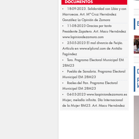
18-09-2023. Solidaridad con Libia y con
Marruecos. Art. Mª Cruz Hernández
González La Opinión de Zamora
11-08-2023 Gracias por tanto
Presidente Zapatero. Art. Macu Hernández
www.lopiniondezamora.com
25-05-2023 El mal divorcio de Feijóo.
Artículo en www.elplural.com de Antidio
Fagúndez
Toro. Programa Electoral Municipal EM
28M23
Puebla de Sanabria. Programa Electoral
Municipal EM 28M23
Roales del Pan. Programa Electoral
Municipal EM 28M23
04-03-2023 www.laopiniondezamora.es
Mujer, melodía infinita. Día Internacional
de la Mujer 8M23. Art. Macu Hernández